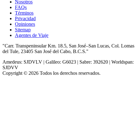
Nosotros
FAQs
Términos
Privacidad
Opiniones
Sitemap
Agentes de Viaje
"Carr. Transpeninsular Km. 18.5, San José–San Lucas, Col. Lomas
del Tule, 23405 San José del Cabo, B.C.S."
Amedeus: SJDVLV | Galileo: G6023 | Sabre: 392620 | Worldspan:
SJDVV
Copyright © 2026 Todos los derechos reservados.