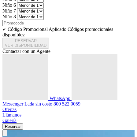
Niño 6
Niño 7
Niño 8
✓ Código Promocional Aplicado
Códigos promocionales
disponibles:
RESERVAR
VER DISPONIBILIDAD
Contactar con un Agente
WhatsApp
Messenger
Lada sin costo
800 522 0059
Ofertas
Llámanos
Galería
Reservar