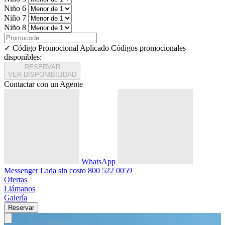
Niño 6
Niño 7
Niño 8
✓ Código Promocional Aplicado
Códigos promocionales
disponibles:
RESERVAR
VER DISPONIBILIDAD
Contactar con un Agente
WhatsApp
Messenger
Lada sin costo
800 522 0059
Ofertas
Llámanos
Galería
Reservar