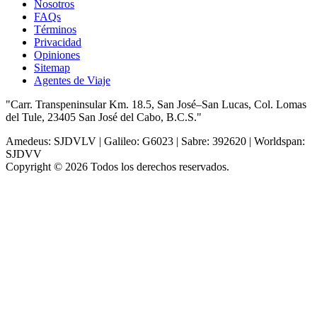
Nosotros
FAQs
Términos
Privacidad
Opiniones
Sitemap
Agentes de Viaje
"Carr. Transpeninsular Km. 18.5, San José–San Lucas, Col. Lomas
del Tule, 23405 San José del Cabo, B.C.S."
Amedeus: SJDVLV | Galileo: G6023 | Sabre: 392620 | Worldspan:
SJDVV
Copyright © 2026 Todos los derechos reservados.