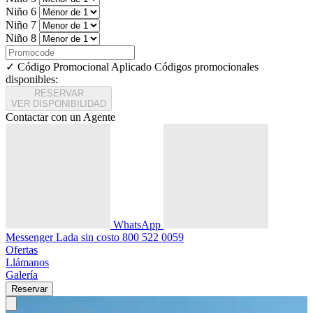
Niño 6
Niño 7
Niño 8
✓ Código Promocional Aplicado
Códigos promocionales
disponibles:
RESERVAR
VER DISPONIBILIDAD
Contactar con un Agente
WhatsApp
Messenger
Lada sin costo
800 522 0059
Ofertas
Llámanos
Galería
Reservar