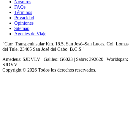
Nosotros
FAQs
Términos
Privacidad
Opiniones
Sitemap
Agentes de Viaje
"Carr. Transpeninsular Km. 18.5, San José–San Lucas, Col. Lomas
del Tule, 23405 San José del Cabo, B.C.S."
Amedeus: SJDVLV | Galileo: G6023 | Sabre: 392620 | Worldspan:
SJDVV
Copyright © 2026 Todos los derechos reservados.